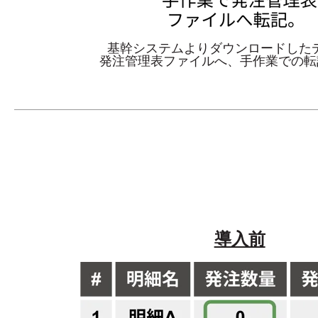
基幹システムよりダウ
ンロードした
発注管理表ファイルへ、
手作業での転
導入前